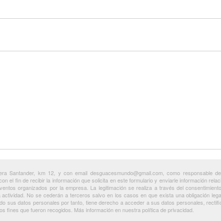
era Santander, km 12, y con email desguacesmundo@gmail.com, como responsable del 
a con el fin de recibir la información que solicita en este formulario y enviarle información re
a eventos organizados por la empresa. La legitimación se realiza a través del consentimien
a actividad. No se cederán a terceros salvo en los casos en que exista una obligación leg
sus datos personales por tanto, tiene derecho a acceder a sus datos personales, rectifica
s fines que fueron recogidos. Más información en nuestra política de privacidad.