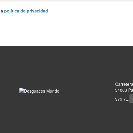
la
política de privacidad
Carreter
34003 Pal
979 7...