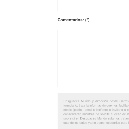
Comentarios: (*)
Desguaces Mundo y dirección postal Carret
formulario, trata la información que nos facilit
medio (postal, email o teléfono) e invitarle 
conservarán mientras no solicite el cese de l
sobre si en Desguaces Mundo estamos tratando 
cuando los datos ya no sean necesarios para lo