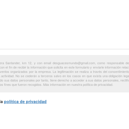
era Santander, km 12, y con email desguacesmundo@gmail.com, como responsable del 
a con el fin de recibir la información que solicita en este formulario y enviarle información re
a eventos organizados por la empresa. La legitimación se realiza a través del consentimien
a actividad. No se cederán a terceros salvo en los casos en que exista una obligación leg
sus datos personales por tanto, tiene derecho a acceder a sus datos personales, rectifica
s fines que fueron recogidos. Más información en nuestra política de privacidad.
la
política de privacidad