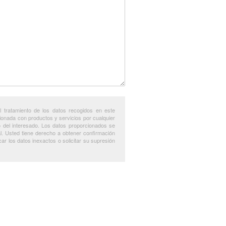
tratamiento de los datos recogidos en este
lacionada con productos y servicios por cualquier
to del interesado. Los datos proporcionados se
al. Usted tiene derecho a obtener confirmación
r los datos inexactos o solicitar su supresión