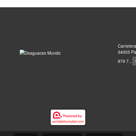
Carreter
34003 Pal
979 7...
portaldetuciudad.com